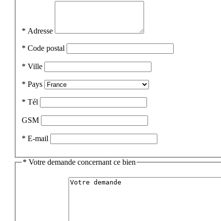
*
Adresse
*
Code postal
*
Ville
*
Pays
*
Tél
GSM
*
E-mail
*
Votre demande concernant ce bien