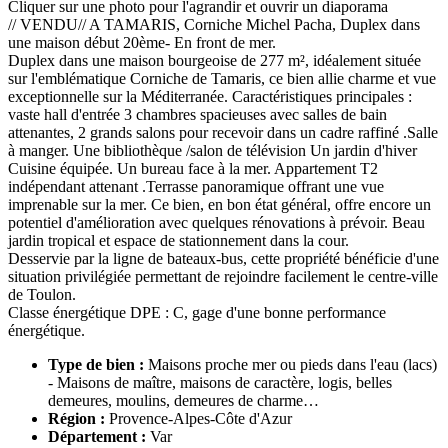
Cliquer sur une photo pour l'agrandir et ouvrir un diaporama
// VENDU// A TAMARIS, Corniche Michel Pacha, Duplex dans
une maison début 20ème- En front de mer.
Duplex dans une maison bourgeoise de 277 m², idéalement située
sur l'emblématique Corniche de Tamaris, ce bien allie charme et vue
exceptionnelle sur la Méditerranée. Caractéristiques principales :
vaste hall d'entrée 3 chambres spacieuses avec salles de bain
attenantes, 2 grands salons pour recevoir dans un cadre raffiné .Salle
à manger. Une bibliothèque /salon de télévision Un jardin d'hiver
Cuisine équipée. Un bureau face à la mer. Appartement T2
indépendant attenant .Terrasse panoramique offrant une vue
imprenable sur la mer. Ce bien, en bon état général, offre encore un
potentiel d'amélioration avec quelques rénovations à prévoir. Beau
jardin tropical et espace de stationnement dans la cour.
Desservie par la ligne de bateaux-bus, cette propriété bénéficie d'une
situation privilégiée permettant de rejoindre facilement le centre-ville
de Toulon.
Classe énergétique DPE : C, gage d'une bonne performance
énergétique.
Type de bien :
Maisons proche mer ou pieds dans l'eau (lacs)
- Maisons de maître, maisons de caractère, logis, belles
demeures, moulins, demeures de charme…
Région :
Provence-Alpes-Côte d'Azur
Département :
Var