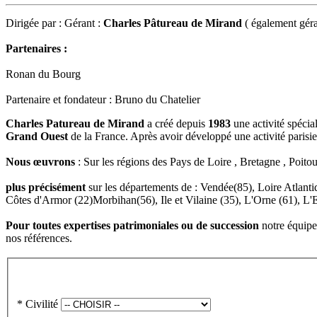
Dirigée par : Gérant :
Charles Pâtureau de Mirand
( également géra
Partenaires :
Ronan du Bourg
Partenaire et fondateur : Bruno du Chatelier
Charles Patureau de Mirand
a créé depuis
1983
une activité spécia
Grand Ouest
de la France. Après avoir développé une activité parisie
Nous œuvrons
: S
ur les régions des Pays de Loire , Bretagne , Poito
plus précisément
sur les départements de : Vendée(85), Loire Atlanti
Côtes d'Armor (22)Morbihan(56), Ile et Vilaine (35), L'Orne (61), L'E
Pour toutes expertises patrimoniales ou de succession
notre équipe 
nos références.
*
Civilité