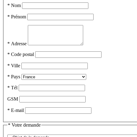
*
Nom
*
Prénom
*
Adresse
*
Code postal
*
Ville
*
Pays
*
Tél
GSM
*
E-mail
*
Votre demande