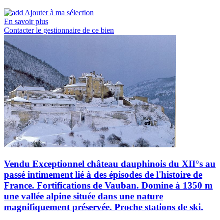
Ajouter à ma sélection
En savoir plus
Contacter le gestionnaire de ce bien
Vendu Exceptionnel château dauphinois du XII°s au
passé intimement lié à des épisodes de l'histoire de
France. Fortifications de Vauban. Domine à 1350 m
une vallée alpine située dans une nature
magnifiquement préservée. Proche stations de ski.